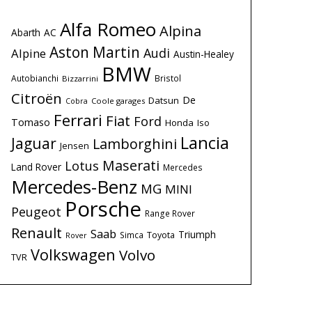
Alfa Romeo
Alpina
Abarth
AC
Aston Martin
Audi
Alpine
Austin-Healey
BMW
Autobianchi
Bristol
Bizzarrini
Citroën
De
Datsun
Coole garages
Cobra
Ferrari
Fiat
Ford
Tomaso
Honda
Iso
Lancia
Jaguar
Lamborghini
Jensen
Maserati
Lotus
Land Rover
Mercedes
Mercedes-Benz
MG
MINI
Porsche
Peugeot
Range Rover
Renault
Saab
Triumph
Simca
Toyota
Rover
Volkswagen
Volvo
TVR