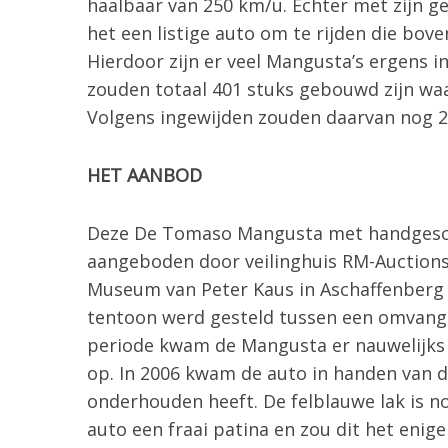
haalbaar van 250 km/u. Echter met zijn g
o
het een listige auto om te rijden die bov
r
:
Hierdoor zijn er veel Mangusta’s ergens i
zouden totaal 401 stuks gebouwd zijn waa
Volgens ingewijden zouden daarvan nog 2
HET AANBOD
Deze De Tomaso Mangusta met handgescha
aangeboden door veilinghuis RM-Auctions
Museum van Peter Kaus in Aschaffenberg 
tentoon werd gesteld tussen een omvangri
periode kwam de Mangusta er nauwelijks u
op. In 2006 kwam de auto in handen van d
onderhouden heeft. De felblauwe lak is n
auto een fraai patina en zou dit het enige