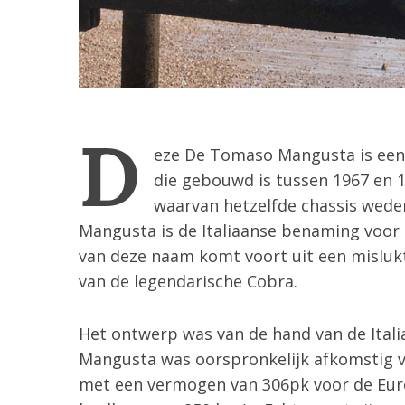
D
eze De Tomaso Mangusta is een 
die gebouwd is tussen 1967 en 
waarvan hetzelfde chassis wede
Mangusta is de Italiaanse benaming voor 
van deze naam komt voort uit een mislukte
S
van de legendarische Cobra.
e
a
Het ontwerp was van de hand van de Itali
r
c
Mangusta was oorspronkelijk afkomstig 
h
met een vermogen van 306pk voor de Eur
f