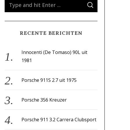
S
S
e
E
A
a
R
C
H
r
RECENTE BERICHTEN
c
h
f
Innocenti (De Tomaso) 90L uit
o
1981
r
:
Porsche 911S 2.7 uit 1975
Porsche 356 Kreuzer
Porsche 911 3.2 Carrera Clubsport