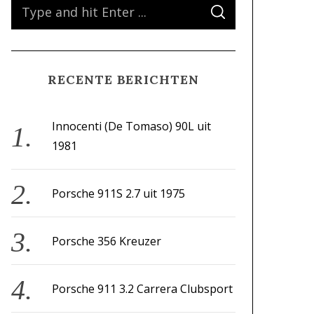
S
S
e
E
A
a
R
C
H
r
RECENTE BERICHTEN
c
h
f
Innocenti (De Tomaso) 90L uit
o
1981
r
:
Porsche 911S 2.7 uit 1975
Porsche 356 Kreuzer
Porsche 911 3.2 Carrera Clubsport