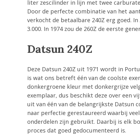
liter zescilinder in lijn met twee carbur
Door de perfecte combinatie van het aantr
verkocht de betaalbare 240Z erg goed. In 
S
3.000. In 1974 zou de 260Z de eerste gener
e
a
Datsun 240Z
r
c
h
Deze Datsun 240Z uit 1971 wordt in Por
f
o
is wat ons betreft één van de coolste ex
r
donkergroene kleur met donkergrijze velg
:
exemplaar, dus beschikt deze over een vi
uit van één van de belangrijkste Datsun co
naar perfectie gerestaureerd waarbij veel
onderdelen zijn gebruikt. Daarbij is elk 
proces dat goed gedocumenteerd is.