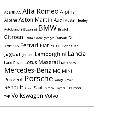
Alfa Romeo
Alpina
Abarth
AC
Aston Martin
Audi
Alpine
Austin-Healey
BMW
Autobianchi
Bristol
Bizzarrini
Citroën
De
Datsun
Coole garages
Cobra
Ferrari
Fiat
Ford
Tomaso
Honda
Iso
Lancia
Jaguar
Lamborghini
Jensen
Maserati
Lotus
Land Rover
Mercedes
Mercedes-Benz
MG
MINI
Porsche
Peugeot
Range Rover
Renault
Saab
Triumph
Simca
Toyota
Rover
Volkswagen
Volvo
TVR