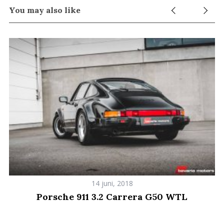
You may also like
e
a
r
c
h
f
o
r
:
14 juni, 2018
Porsche 911 3.2 Carrera G50 WTL