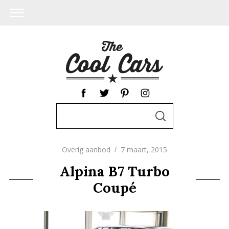
S
S
e
E
A
a
R
C
Overig aanbod
7 maart, 2015
r
H
c
Alpina B7 Turbo
h
Coupé
f
o
r