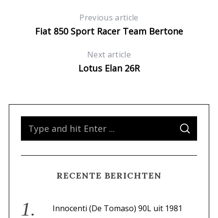
Previous article
Fiat 850 Sport Racer Team Bertone
Next article
Lotus Elan 26R
S
S
e
E
A
a
R
C
H
r
RECENTE BERICHTEN
c
h
f
Innocenti (De Tomaso) 90L uit 1981