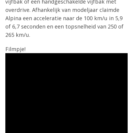
vijfbak of een handgeschakelde vijfbak met
overdrive. Afhankelijk van modeljaar claimde
Alpina een acceleratie naar de 100 km/u in 5,9
of 6,7 seconden en een topsnelheid van 250 of
265 km/u.
Filmpje!