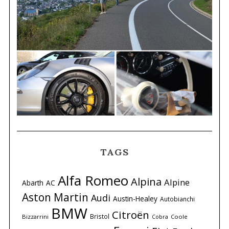
TAGS
Alfa Romeo
Alpina
Alpine
Abarth
AC
Aston Martin
Audi
Austin-Healey
Autobianchi
BMW
Citroën
Bristol
Bizzarrini
Coole
Cobra