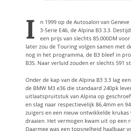
I
n 1999 op de Autosalon van Geneve
3-Serie E46, de Alpina B3 3.3. Desti
een prijs van slechts 85.000DM voo
later zou de Touring volgen samen met de 
nog in het programma, de B3 bleef in pr
B3S. Naar verluid zouden er slechts 591 s
Onder de kap van de Alpina B3 3.3 lag een
de BMW M3 e36 die standaard 240pk lever
uitlaatspruitstuk van Alpina op geschroe
en slag naar respectievelijk 86,4mm en 9
S
zuigers en een nieuw ontwikkelde krukas 
e
draaien. Het vermogen kwam uit op een 
a
Daarmee was een topsnelheid haalbaar vo
r