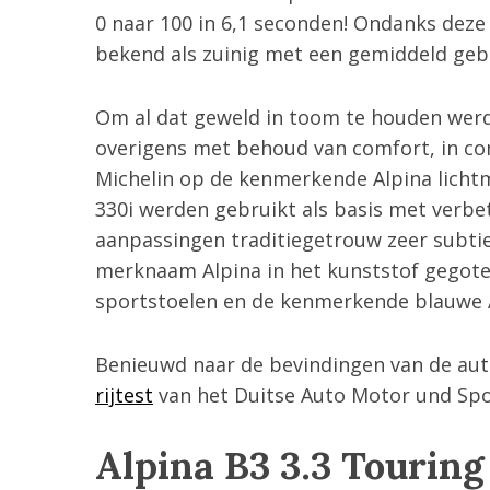
c
0 naar 100 in 6,1 seconden! Ondanks dez
h
bekend als zuinig met een gemiddeld gebru
f
o
r
Om al dat geweld in toom te houden werd
:
overigens met behoud van comfort, in co
Michelin op de kenmerkende Alpina lich
330i werden gebruikt als basis met verbe
aanpassingen traditiegetrouw zeer subti
merknaam Alpina in het kunststof gegoten
sportstoelen en de kenmerkende blauwe Al
Benieuwd naar de bevindingen van de aut
rijtest
van het Duitse Auto Motor und Spor
Alpina B3 3.3 Touring