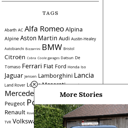
TAGS
Alfa Romeo
Alpina
Abarth
AC
Aston Martin
Audi
Alpine
Austin-Healey
BMW
Autobianchi
Bristol
Bizzarrini
Citroën
De
Datsun
Coole garages
Cobra
Ferrari
Fiat
Ford
Tomaso
Honda
Iso
Lancia
Jaguar
Lamborghini
Jensen
Maserati
Lotus
Land Rover
Mercedes
Mercedes-Benz
More Stories
MG
MINI
Porsche
Peugeot
Range Rover
Renault
Saab
Triumph
Simca
Toyota
Rover
Volkswagen
Volvo
TVR