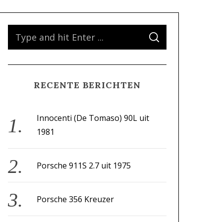
S
S
e
E
A
a
R
C
H
r
RECENTE BERICHTEN
c
h
f
Innocenti (De Tomaso) 90L uit
o
1981
r
:
Porsche 911S 2.7 uit 1975
Porsche 356 Kreuzer