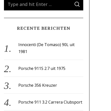
S
S
e
E
A
a
R
C
H
r
RECENTE BERICHTEN
c
h
f
Innocenti (De Tomaso) 90L uit
o
1981
r
:
Porsche 911S 2.7 uit 1975
Porsche 356 Kreuzer
Porsche 911 3.2 Carrera Clubsport