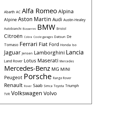
Alfa Romeo
Alpina
Abarth
AC
Aston Martin
Audi
Alpine
Austin-Healey
BMW
Autobianchi
Bristol
Bizzarrini
Citroën
De
Datsun
Coole garages
Cobra
Ferrari
Fiat
Ford
Tomaso
Honda
Iso
Lancia
Jaguar
Lamborghini
Jensen
Maserati
Lotus
Land Rover
Mercedes
Mercedes-Benz
MG
MINI
Porsche
Peugeot
Range Rover
Renault
Saab
Triumph
Simca
Toyota
Rover
Volkswagen
Volvo
TVR