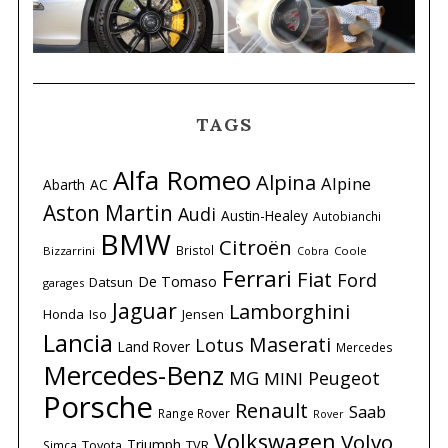
TAGS
Alfa Romeo
Alpina
Alpine
Abarth
AC
Aston Martin
Audi
Austin-Healey
Autobianchi
BMW
Citroën
Bristol
Bizzarrini
Coole
Cobra
Ferrari
Fiat
Ford
De Tomaso
Datsun
garages
Jaguar
Lamborghini
Honda
Iso
Jensen
Lancia
Maserati
Lotus
Land Rover
Mercedes
Mercedes-Benz
MG
Peugeot
MINI
Porsche
Renault
Saab
Range Rover
Rover
Volkswagen
Volvo
Triumph
Simca
Toyota
TVR