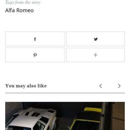
Tags from the story
Alfa Romeo
You may also like
S
e
a
r