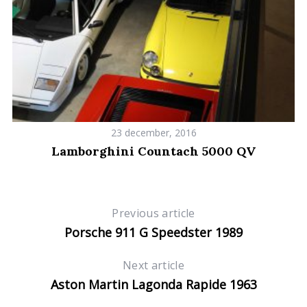
c
h
f
o
r
:
23 december, 2016
Lamborghini Countach 5000 QV
Previous article
Porsche 911 G Speedster 1989
Next article
Aston Martin Lagonda Rapide 1963