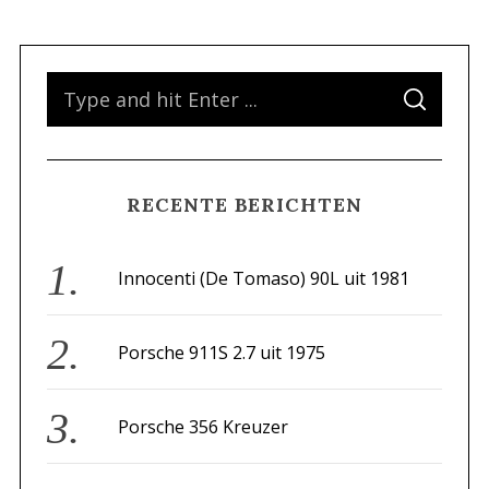
S
S
e
E
A
a
R
C
H
r
RECENTE BERICHTEN
c
h
f
Innocenti (De Tomaso) 90L uit 1981
o
r
Porsche 911S 2.7 uit 1975
:
Porsche 356 Kreuzer