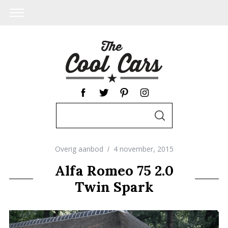
S
S
e
E
A
a
R
C
Overig aanbod
4 november, 2015
r
H
c
Alfa Romeo 75 2.0
h
Twin Spark
f
o
r