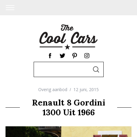
S
S
e
E
A
a
R
C
Overig aanbod
12 juni, 2015
r
H
c
Renault 8 Gordini
h
1300 Uit 1966
f
o
r