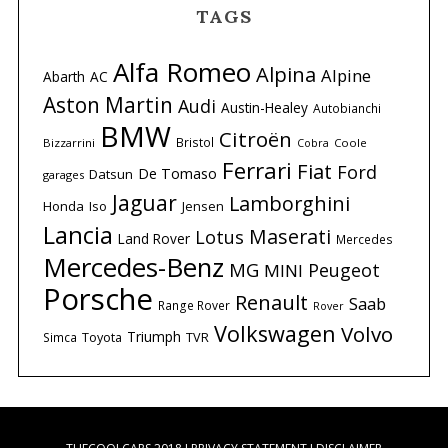
TAGS
Alfa Romeo
Alpina
Alpine
Abarth
AC
Aston Martin
Audi
Austin-Healey
Autobianchi
BMW
Citroën
Bristol
Bizzarrini
Coole
Cobra
Ferrari
Fiat
Ford
De Tomaso
Datsun
garages
Jaguar
Lamborghini
Honda
Iso
Jensen
Lancia
Maserati
Lotus
Land Rover
Mercedes
Mercedes-Benz
MG
Peugeot
MINI
Porsche
Renault
Saab
Range Rover
Rover
Volkswagen
Volvo
Triumph
Simca
Toyota
TVR