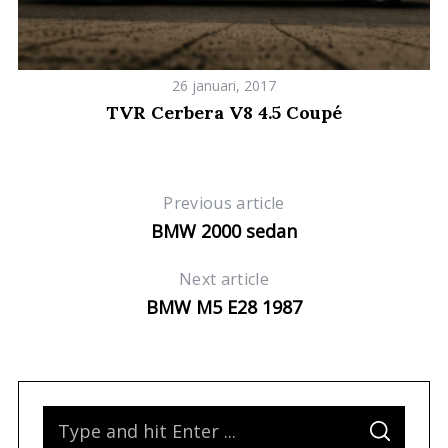
26 januari, 2017
TVR Cerbera V8 4.5 Coupé
Previous article
BMW 2000 sedan
Next article
BMW M5 E28 1987
S
S