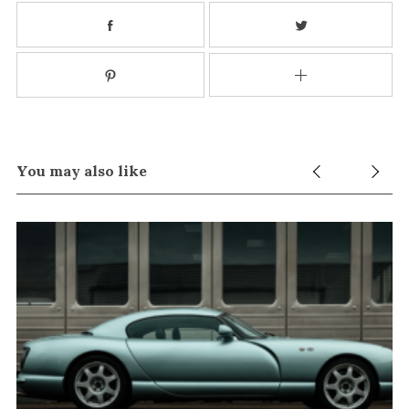
S
e
a
r
c
h
You may also like
f
o
r
: