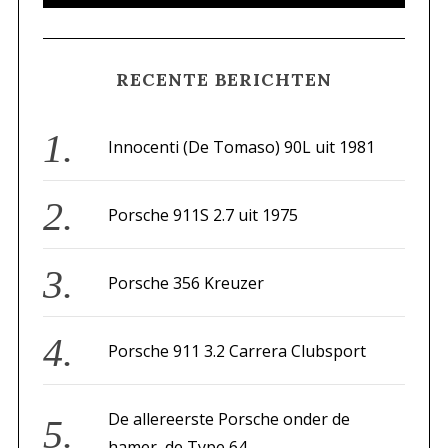
e
E
A
a
R
C
H
r
RECENTE BERICHTEN
c
h
f
Innocenti (De Tomaso) 90L uit 1981
o
r
Porsche 911S 2.7 uit 1975
:
Porsche 356 Kreuzer
Porsche 911 3.2 Carrera Clubsport
De allereerste Porsche onder de
hamer, de Type 64