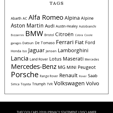
TAGS
Alfa Romeo
Alpina
Alpine
Abarth
AC
Aston Martin
Audi
Austin-Healey
Autobianchi
BMW
Citroën
Bristol
Bizzarrini
Coole
Cobra
Ferrari
Fiat
Ford
De Tomaso
Datsun
garages
Jaguar
Lamborghini
Honda
Iso
Jensen
Lancia
Maserati
Lotus
Land Rover
Mercedes
Mercedes-Benz
MG
Peugeot
MINI
Porsche
Renault
Saab
Range Rover
Rover
Volkswagen
Volvo
Triumph
Simca
Toyota
TVR
THECOOLCARS 2018 I
PRIVACY STATEMENT
I
DISCLAIMER