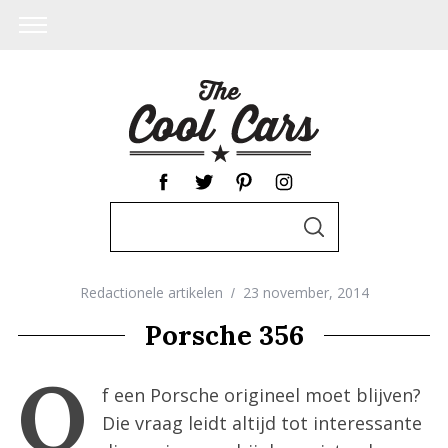
S
S
e
E
A
a
R
C
Redactionele artikelen
23 november, 2014
r
H
c
Porsche 356
h
O
f
f een Porsche origineel moet blijven?
o
Die vraag leidt altijd tot interessante
r