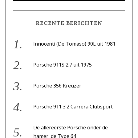
A
a
R
C
H
r
RECENTE BERICHTEN
c
h
f
Innocenti (De Tomaso) 90L uit 1981
o
r
Porsche 911S 2.7 uit 1975
:
Porsche 356 Kreuzer
Porsche 911 3.2 Carrera Clubsport
De allereerste Porsche onder de
hamer, de Type 64