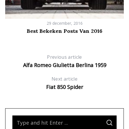
-
29 december, 2016
Best Bekeken Posts Van 2016
S
e
a
Previous article
r
Alfa Romeo Giulietta Berlina 1959
c
h
Next article
f
o
Fiat 850 Spider
r
:
S
S
e
E