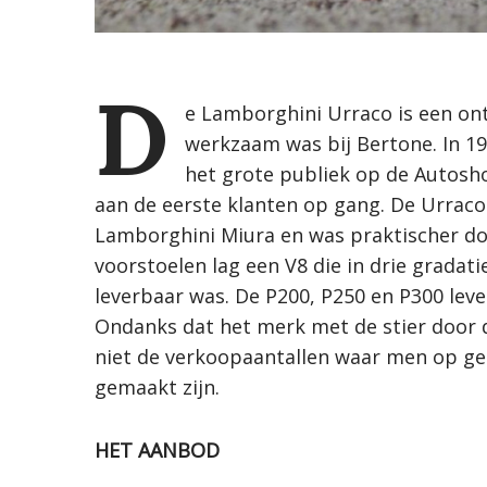
D
e Lamborghini Urraco is een on
werkzaam was bij Bertone. In 1
het grote publiek op de Autosho
aan de eerste klanten op gang. De Urraco
Lamborghini Miura en was praktischer doo
voorstoelen lag een V8 die in drie grada
leverbaar was. De P200, P250 en P300 leve
S
Ondanks dat het merk met de stier door 
e
a
niet de verkoopaantallen waar men op g
r
gemaakt zijn.
c
h
f
HET AANBOD
o