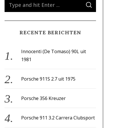
S
S
e
E
A
a
R
C
H
r
RECENTE BERICHTEN
c
h
f
Innocenti (De Tomaso) 90L uit
o
1981
r
:
Porsche 911S 2.7 uit 1975
Porsche 356 Kreuzer
Porsche 911 3.2 Carrera Clubsport