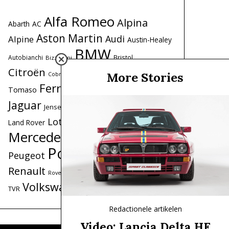
Alfa Romeo
Alpina
Abarth
AC
Aston Martin
Audi
Alpine
Austin-Healey
BMW
Autobianchi
Bristol
Bizzarrini
Citroën
De
Datsun
More Stories
Coole garages
Cobra
Ferrari
Fiat
Ford
Tomaso
Honda
Iso
Lancia
Jaguar
Lamborghini
Jensen
Maserati
Lotus
Land Rover
Mercedes
Mercedes-Benz
MG
MINI
Porsche
Peugeot
Range Rover
Renault
Saab
Triumph
Simca
Toyota
Rover
Volkswagen
Volvo
TVR
Redactionele artikelen
Video: Lancia Delta HF