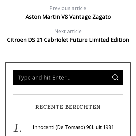
Previous article
Aston Martin V8 Vantage Zagato
Next article
Citroën DS 21 Cabriolet Future Limited Edition
S
S
e
E
A
a
R
C
H
r
RECENTE BERICHTEN
c
h
f
Innocenti (De Tomaso) 90L uit 1981
o