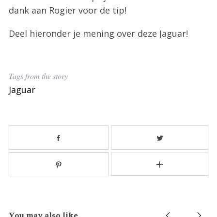
dank aan Rogier voor de tip!
Deel hieronder je mening over deze Jaguar!
Tags from the story
Jaguar
S
e
a
r
c
h
f
o
r
:
You may also like