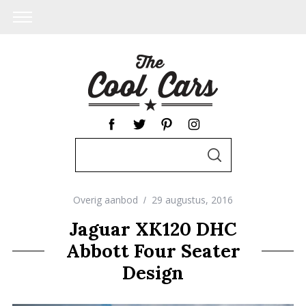
S
S
e
E
A
a
R
C
Overig aanbod
29 augustus, 2016
r
H
c
Jaguar XK120 DHC
h
Abbott Four Seater
f
Design
o
r