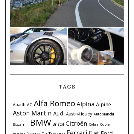
TAGS
Alfa Romeo
Alpina
Alpine
Abarth
AC
Aston Martin
Audi
Austin-Healey
Autobianchi
BMW
Citroën
Bristol
Bizzarrini
Coole
Cobra
Ferrari
Fiat
Ford
De Tomaso
Datsun
garages